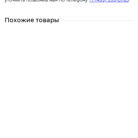
уточнить позвонив нам по телефону
+7 (499) 999-01-63
!
Похожие товары
Профильная труба 40х25х2
Есть в наличии
130 ₽
Быстрый заказ
Профильная труба 40х25х1,5